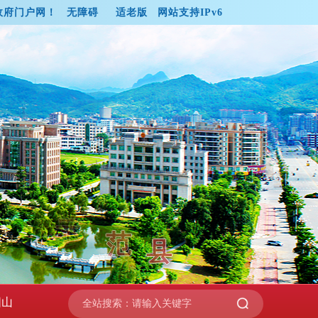
政府门户网！
无障碍
适老版
网站支持IPv6
绿
色
能
源
示
范
县
阳山