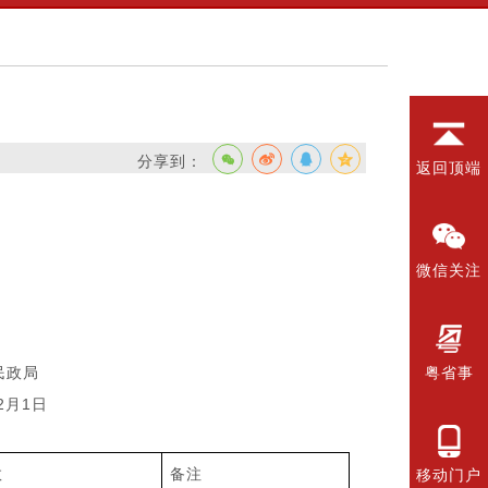
分享到：
返回顶端
微信关注
局
粤省事
日
数
备注
移动门户