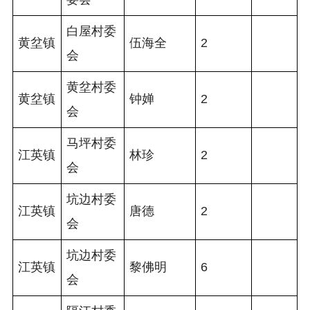
白屋村委
黄坌镇
伍海全
2
会
黄坌村委
黄坌镇
钟婵
2
会
马坪村委
江英镇
林珍
2
会
坑边村委
江英镇
唐德
2
会
坑边村委
江英镇
黎佛明
6
会