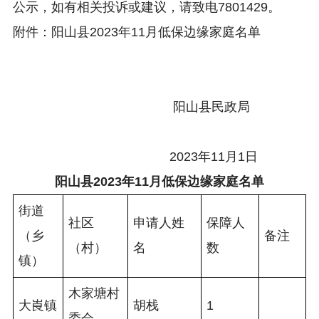
公示，如有相关投诉或建议，请致电7801429。
附件：阳山县2023年11月低保边缘家庭名单
阳山县民政局
2023年11月1日
阳山县202
3
年
11
月
低保边缘家庭
名单
街道
社区
申请人姓
保障人
（乡
备注
（村）
名
数
镇）
木家塘村
大崀镇
胡栈
1
委会