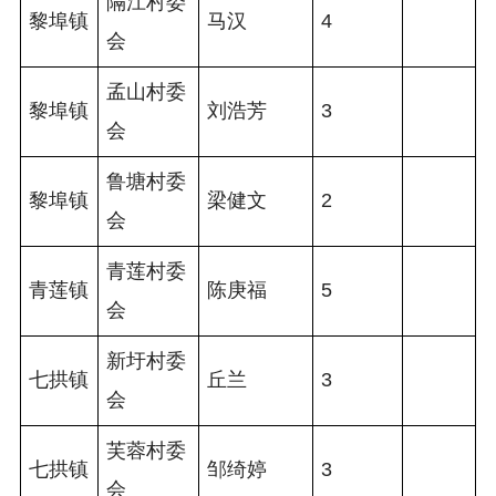
隔江村委
黎埠镇
马汉
4
会
孟山村委
黎埠镇
刘浩芳
3
会
鲁塘村委
黎埠镇
梁健文
2
会
青莲村委
青莲镇
陈庚福
5
会
新圩村委
七拱镇
丘兰
3
会
芙蓉村委
七拱镇
邹绮婷
3
会