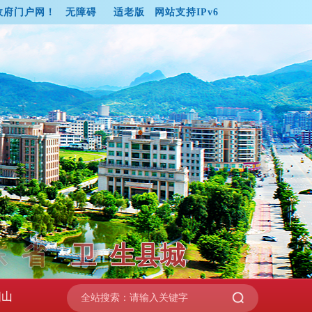
政府门户网！
无障碍
适老版
网站支持IPv6
省
卫
生
县
城
阳山